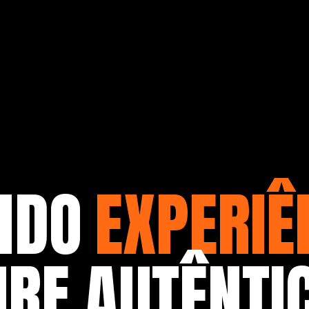
NDO
EXPERIÊ
URF AUTÊNTI